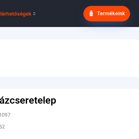
lérhetőségek
Termékeink
gázcseretelep
 1097
662