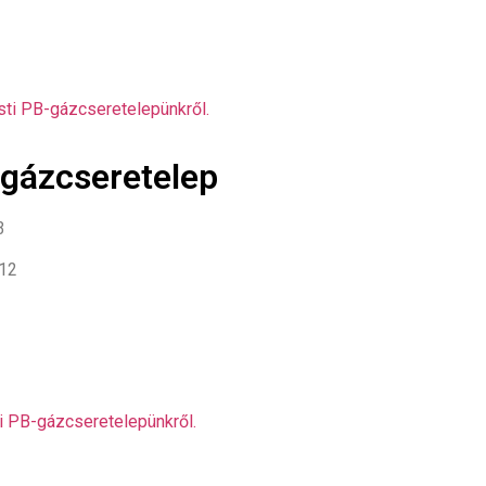
ti PB-gázcseretelepünkről.
gázcseretelep
3
812
ji PB-gázcseretelepünkről.