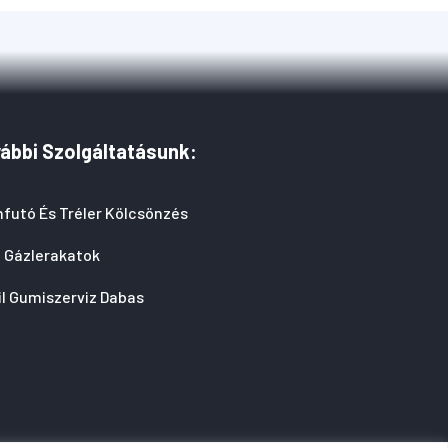
ábbi Szolgáltatásunk:
futó És Tréler Kölcsönzés
i Gázlerakatok
l Gumiszerviz Dabas