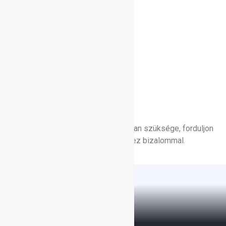
Szén-dioxid
Argon
Corgon
Cronigon
Nitrogén
Hélium
Amennyiben további információra van szüksége, forduljon
hozzánk vagy a Linde üzletkötőjéhez bizalommal.