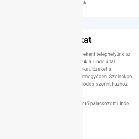
motorikus (targonca) gázpalack
Linde ipari gázlerakat
Linde hivatalos értékesítési partnereként telephelyünk az
Ügyfelek részére elérhetővé tesszük a Linde által
forgalmazott palackozott ipari gázokat. Ezeket a
gázokat
vármegyében, Szolnokon
Jász-Nagykun-Szolnok
és a környező településeken szerződés szerint házhoz
szállítjuk.
A leggyakrabban nálunk beszerezhető palackozott Linde
gáztípusok:
Acetilén (Disszugáz)
Oxigén