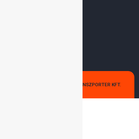
További
Szolgáltatásunk:
Utánfutó És Tréler
Kölcsönzés
Ipari Gázlerakatok
Mobil Gumiszerviz Dabas
© COPYRIGHT 2025
GÁZTRANSZPORTER KFT.