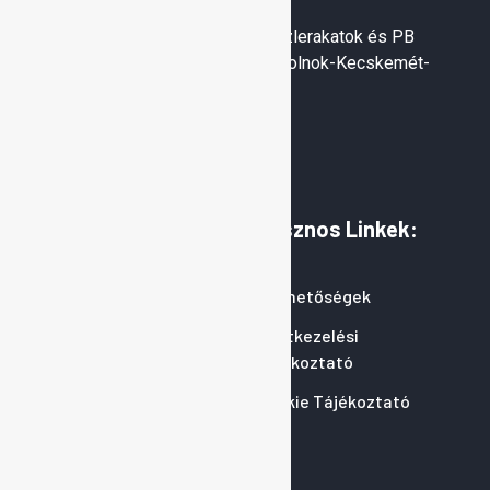
Gáztranszporter Kft. Linde ipari gázlerakatok és PB
cseretelepek. Dabas-Budapest-Szolnok-Kecskemét-
Kistokaj-Hatvan
Információk:
Hasznos Linkek:
Rólunk
Elérhetőségek
Termékeink
Adatkezelési
Tájékoztató
Blog
Cookie Tájékoztató
Szolgáltatási Területek
Információk