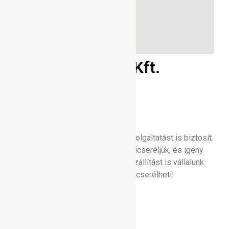
Gáztranszporter Kft.
szolgáltatásai:
PB gázcseretelep
Telephelyünk PB gázcseretelep szolgáltatást is biztosít.
A PB gázpalackokat a helyszínen kicseréljük, és igény
esetén Dabas környékén házhoz szállítást is vállalunk.
Nálunk a következő gázpalackokat cserélheti:
11,5 kg-os PB gázpalack
23 kg-os PB gázpalack