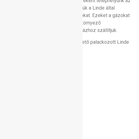
Linde hivatalos értékesítési partnereként telephelyünk az
Ügyfelek részére elérhetővé tesszük a Linde által
forgalmazott palackozott ipari gázokat. Ezeket a gázokat
Pest vármegyében, Dabason és a környező
településeken szerződés szerint házhoz szállítjuk.
A leggyakrabban nálunk beszerezhető palackozott Linde
gáztípusok:
Acetilén (Disszugáz)
Oxigén
Szén-dioxid
Argon
Corgon
Cronigon
Nitrogén