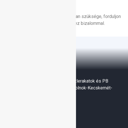
Hélium
Amennyiben további információra van szüksége, forduljon
hozzánk vagy a Linde üzletkötőjéhez bizalommal.
Gáztranszporter Kft. Linde ipari gázlerakatok és PB
cseretelepek. Dabas-Budapest-Szolnok-Kecskemét-
Kistokaj-Hatvan