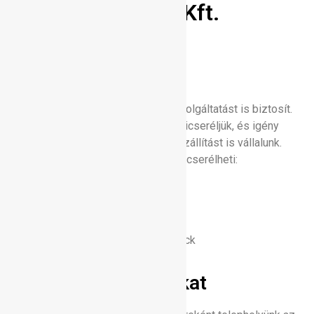
Gáztranszporter Kft.
szolgáltatásai:
PB gázcseretelep
Telephelyünk PB gázcseretelep szolgáltatást is biztosít.
A PB gázpalackokat a helyszínen kicseréljük, és igény
esetén Dabas környékén házhoz szállítást is vállalunk.
Nálunk a következő gázpalackokat cserélheti:
11,5 kg-os PB gázpalack
23 kg-os PB gázpalack
motorikus (targonca) gázpalack
Linde ipari gázlerakat