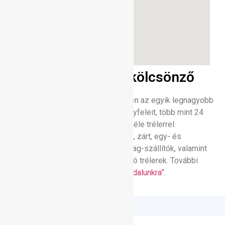
Tréler és utánfutó kölcsönző
Telephelyünk Dabason és környékén az egyik legnagyobb
utánfutó- és trélerkínálattal várja ügyfeleit, több mint 24
különböző típusú utánfutóval és 9 féle trélerrel.
Kínálatunkban megtalálhatók nyitott, zárt, egy- és
kéttengelyes utánfutók, hosszúanyag-szállítók, valamint
egy- és háromtengelyes gépszállító trélerek. További
információért látogasson el
„weboldalunkra”
.