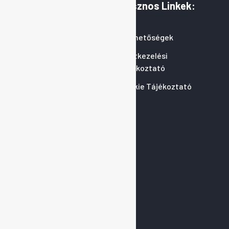
Információk:
Hasznos Linkek:
Rólunk
Elérhetőségek
Termékeink
Adatkezelési
Tájékoztató
Blog
Cookie Tájékoztató
Szolgáltatási Területek
Információk
További
Szolgáltatásunk:
Utánfutó És Tréler
Kölcsönzés
Ipari Gázlerakatok
Mobil Gumiszerviz Dabas